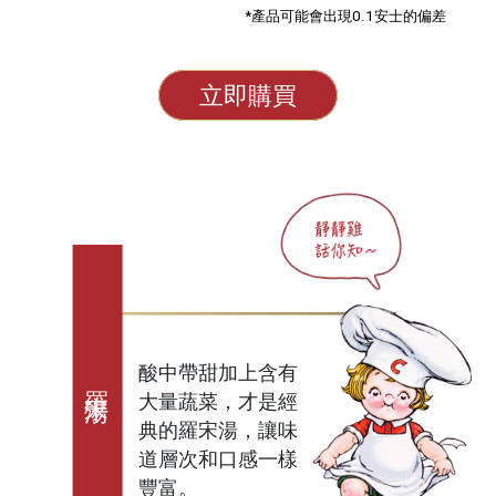
*產品可能會出現0.1安士的偏差
立即購買
酸中帶甜加上含有
羅宋湯
大量蔬菜，才是經
典的羅宋湯，讓味
道層次和口感一樣
豐富。