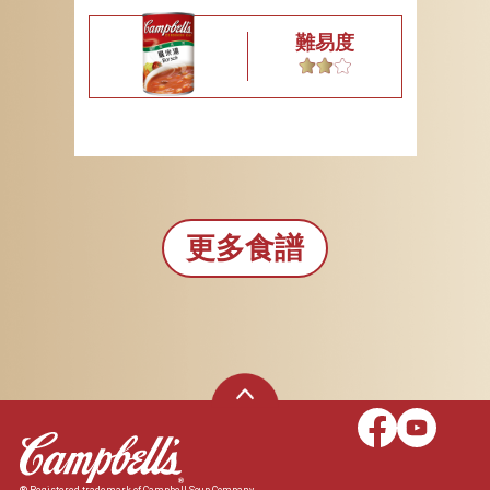
難易度
更多食譜
® Registered trademark of Campbell Soup Company