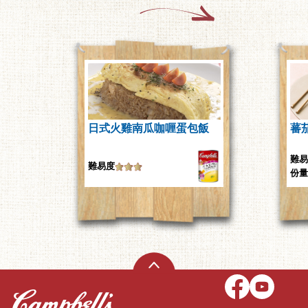
日式火雞南瓜咖喱蛋包飯
蕃
難易
難易度
份量