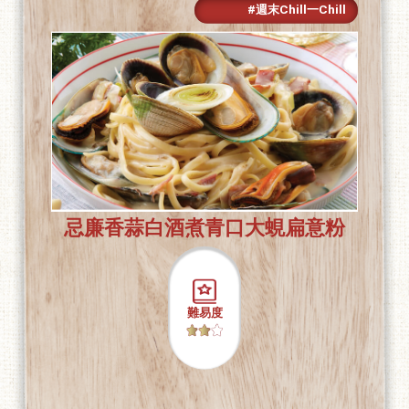
#週末Chill一Chill
忌廉香蒜白酒煮青口大蜆扁意粉
難易度