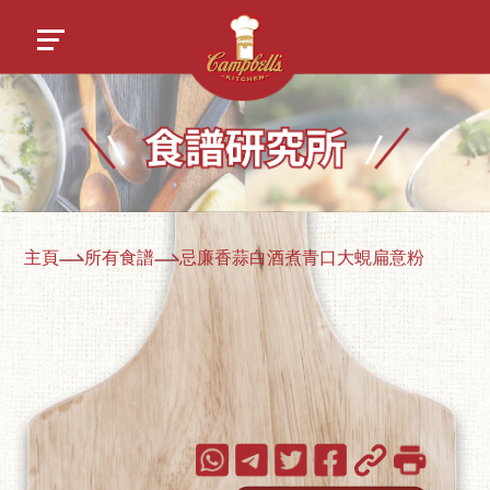
主頁
所有食譜
忌廉香蒜白酒煮青口大蜆扁意粉