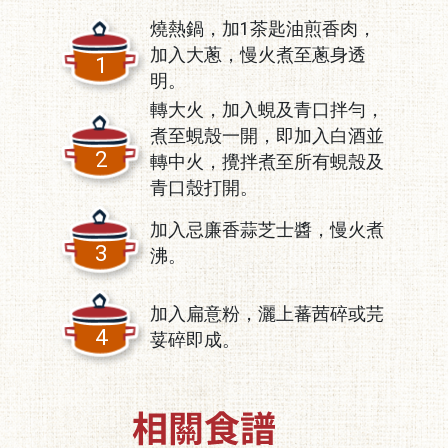
燒熱鍋，加1茶匙油煎香肉，
加入大蔥，慢火煮至蔥身透
1
明。
轉大火，加入蜆及青口拌勻，
煮至蜆殼一開，即加入白酒並
2
轉中火，攪拌煮至所有蜆殼及
青口殼打開。
加入忌廉香蒜芝士醬，慢火煮
3
沸。
加入扁意粉，灑上蕃茜碎或芫
4
荽碎即成。