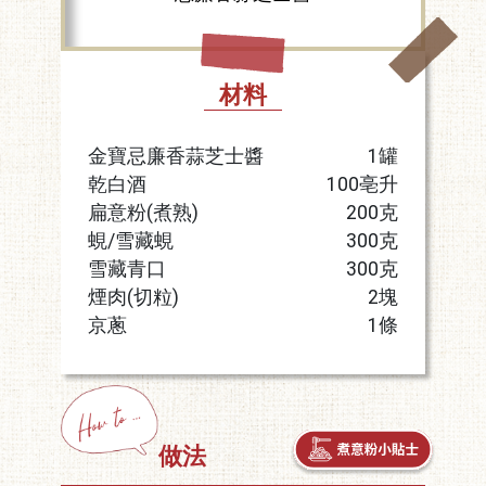
材料
金寶忌廉香蒜芝士醬
1罐
乾白酒
100亳升
扁意粉(煮熟)
200克
蜆/雪藏蜆
300克
雪藏青口
300克
煙肉(切粒)
2塊
京蔥
1條
做法