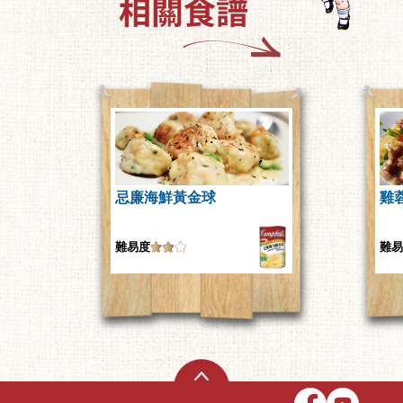
忌廉海鮮黃金球
雞
難易度
難易