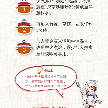
快火落1/2湯匙油起鑊，將洋
蔥連1/3茶匙鹽炒2分鐘或至洋
1
蔥軟身。
再加入竹輪、草菇、粟米仔炒
2
3分鐘。
加入黃金粟米湯和牛油混合，
改用中火煮滾，逐少加入熱水
3
至汁稠即可享用。
小貼士
竹輪一般大型日式超市可以買
到，買不到的話可以用魚腐，
甚至炸魚片代替亦可。;加水時
不要一次加得太多，要一面逐
少加，一面攪勻，一見汁不太
稠即可。