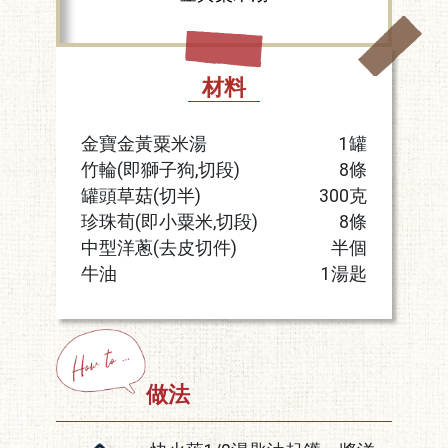
材料
金寶金黃粟米湯
1罐
竹輪(即獅子狗,切段)
8條
罐頭草菇(切半)
300克
珍珠荀(即小粟米,切段)
8條
中型洋蔥(去皮切件)
半個
牛油
1湯匙
做法