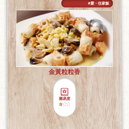
#愛・住家飯
金黃粒粒香
難易度