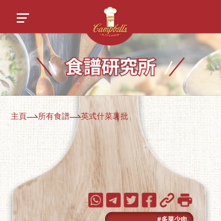
主頁
所有食譜
英式什菜薯批
#多菜少肉