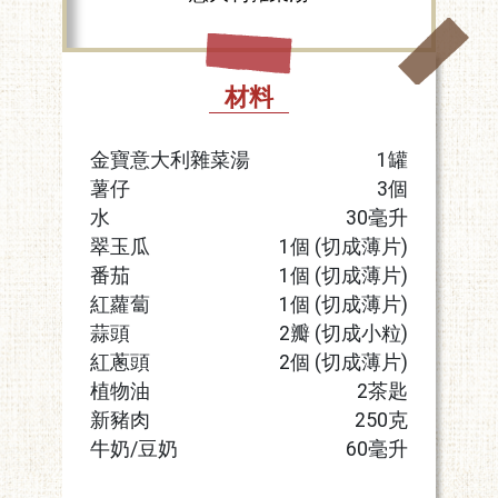
材料
金寶意大利雜菜湯
1罐
薯仔
3個
水
30毫升
翠玉瓜
1個 (切成薄片)
番茄
1個 (切成薄片)
紅蘿蔔
1個 (切成薄片)
蒜頭
2瓣 (切成小粒)
紅蔥頭
2個 (切成薄片)
植物油
2茶匙
新豬肉
250克
牛奶/豆奶
60毫升