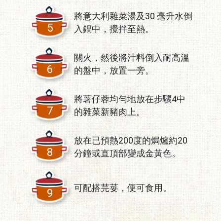
將意大利雜菜湯及30 毫升水倒
5
入鍋中，攪拌至熱。
關火，然後將汁料倒入耐高溫
6
的盤中，放置一旁。
將薯仔蓉均勻地放在步驟4中
7
的雜菜新豬肉上。
放在已預熱200度的焗爐約20
8
分鐘或直頂部變成金黃色。
可配搭芫荽，便可食用。
9