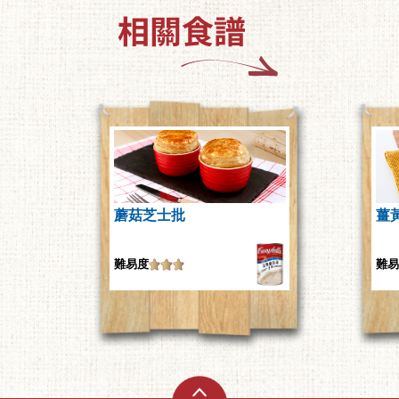
蘑菇芝士批
薑
難易度
難易