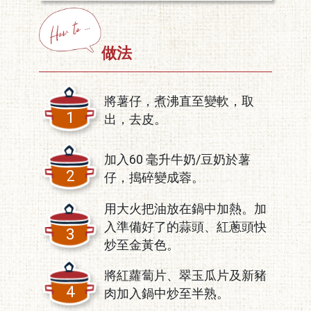
做法
將薯仔，煮沸直至變軟，取
1
出，去皮。
加入60 毫升牛奶/豆奶於薯
2
仔，搗碎變成蓉。
用大火把油放在鍋中加熱。加
入準備好了的蒜頭、紅蔥頭快
3
炒至金黃色。
將紅蘿蔔片、翠玉瓜片及新豬
4
肉加入鍋中炒至半熟。