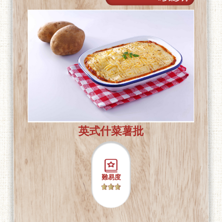
英式什菜薯批
難易度