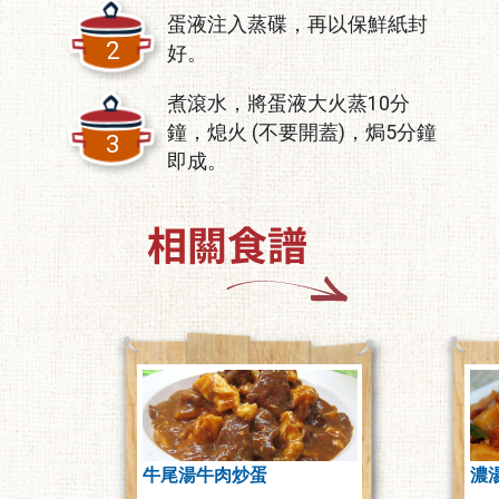
蛋液注入蒸碟，再以保鮮紙封
2
好。
煮滾水，將蛋液大火蒸10分
鐘，熄火 (不要開蓋)，焗5分鐘
3
即成。
牛尾湯牛肉炒蛋
濃