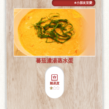
#小朋友至愛
蕃茄濃湯蒸水蛋
難易度