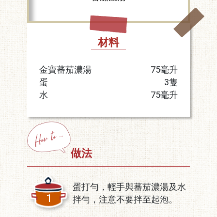
材料
金寶蕃茄濃湯
75毫升
蛋
3隻
水
75毫升
做法
蛋打勻，輕手與蕃茄濃湯及水
1
拌勻，注意不要拌至起泡。