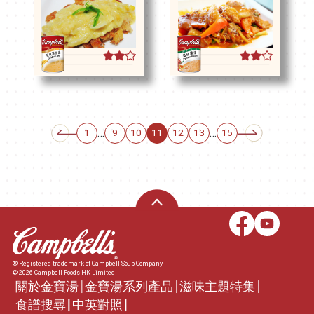
…
…
1
9
10
11
12
13
15
® Registered trademark of Campbell Soup Company
© 2026 Campbell Foods HK Limited
關於金寶湯
金寶湯系列產品
滋味主題特集
食譜搜尋
中英對照