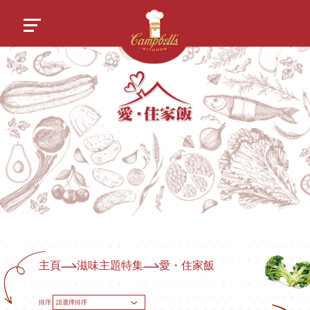
主頁
滋味主題特集
愛・住家飯
排序:
請選擇排序