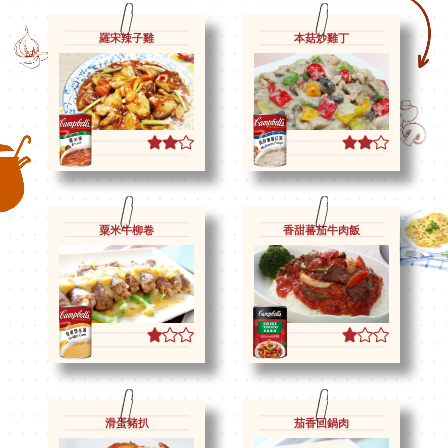
羅宋辣子雞
本菇炒雞丁
粟米牛柳卷
香甜蕃茄牛肉飯
滑蛋豬扒
茄香回鍋肉