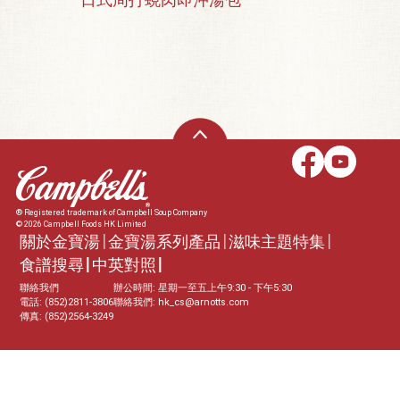
® Registered trademark of Campbell Soup Company
© 2026 Campbell Foods HK Limited
關於金寶湯
金寶湯系列產品
滋味主題特集
食譜搜尋
中英對照
聯絡我們
辦公時間: 星期一至五上午9:30 - 下午5:30
電話: (852)2811-3806
聯絡我們:
hk_cs@arnotts.com
傳真: (852)2564-3249