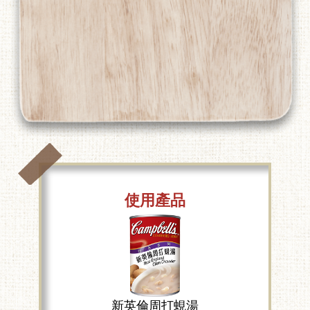
使用產品
新英倫周打蜆湯