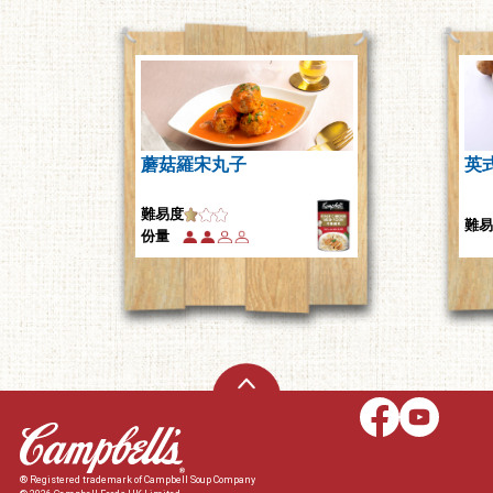
蘑菇羅宋丸子
英
難易度
難易
份量
® Registered trademark of Campbell Soup Company