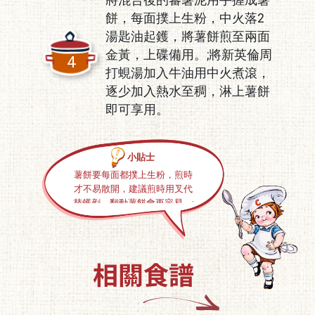
餅，每面撲上生粉，中火落2
湯匙油起鑊，將薯餅煎至兩面
金黃，上碟備用。;將新英倫周
4
打蜆湯加入牛油用中火煮滾，
逐少加入熱水至稠，淋上薯餅
即可享用。
小貼士
薯餅要每面都撲上生粉，煎時
才不易散開，建議煎時用叉代
替鑊剷，翻動薯餅會更容易。;
加水時不要一次加得太多，要
一邊逐少加，一邊攪勻，攪至
汁不太稠即可。