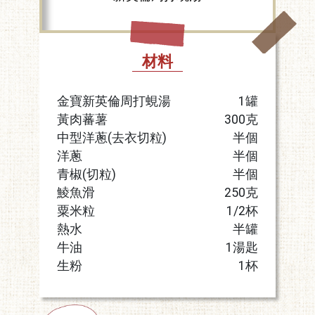
材料
金寶新英倫周打蜆湯
1罐
黃肉蕃薯
300克
中型洋蔥(去衣切粒)
半個
洋蔥
半個
青椒(切粒)
半個
鯪魚滑
250克
粟米粒
1/2杯
熱水
半罐
牛油
1湯匙
生粉
1杯