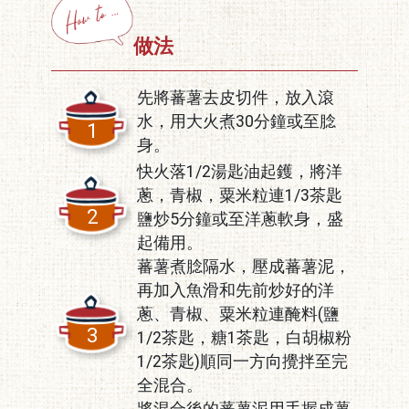
做法
先將蕃薯去皮切件，放入滾
水，用大火煮30分鐘或至腍
1
身。
快火落1/2湯匙油起鑊，將洋
蔥，青椒，粟米粒連1/3茶匙
2
鹽炒5分鐘或至洋蔥軟身，盛
起備用。
蕃薯煮腍隔水，壓成蕃薯泥，
再加入魚滑和先前炒好的洋
蔥、青椒、粟米粒連醃料(鹽
3
1/2茶匙，糖1茶匙，白胡椒粉
1/2茶匙)順同一方向攪拌至完
全混合。
將混合後的蕃薯泥用手握成薯