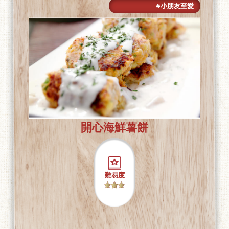
#小朋友至愛
開心海鮮薯餅
難易度