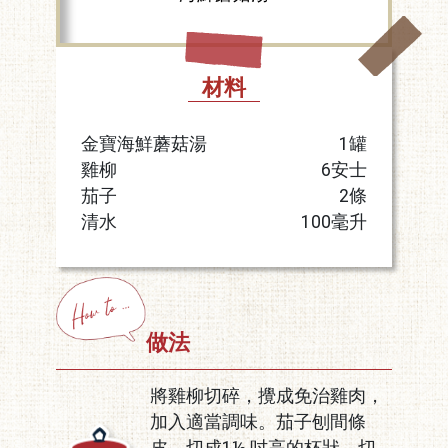
材料
金寶海鮮蘑菇湯
1罐
雞柳
6安士
茄子
2條
清水
100毫升
做法
將雞柳切碎，攪成免治雞肉，
加入適當調味。茄子刨間條
皮，切成1½ 吋高的杯狀，切