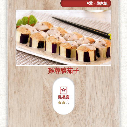
#愛・住家飯
雞蓉釀茄子
難易度