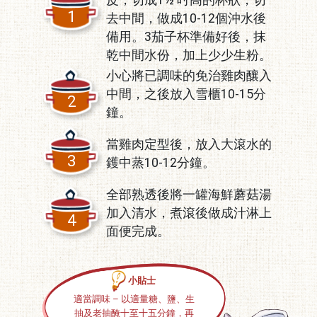
1
去中間，做成10-12個沖水後
備用。3茄子杯準備好後，抹
乾中間水份，加上少少生粉。
小心將已調味的免治雞肉釀入
中間，之後放入雪櫃10-15分
2
鐘。
當雞肉定型後，放入大滾水的
3
鑊中蒸10-12分鐘。
全部熟透後將一罐海鮮蘑菇湯
加入清水，煮滾後做成汁淋上
4
面便完成。
小貼士
適當調味 – 以適量糖、鹽、生
抽及老抽醃十至十五分鐘，再