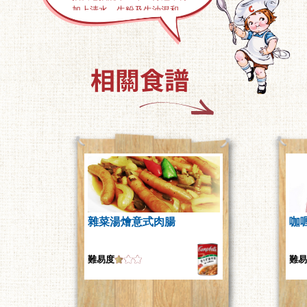
加上清水、生粉及生油混和。
這樣除了可以令肉類味道更好
地散發，亦可將肉汁鎖著，及
讓肉質變得更滑、更鬆化
。
雜菜湯燴意式肉腸
咖
難易度
難易