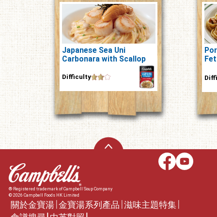
Japanese Sea Uni
Por
Carbonara with Scallop
Fet
and
Difficulty
Diff
® Registered trademark of Campbell Soup Company
© 2026 Campbell Foods HK Limited
關於金寶湯
金寶湯系列產品
滋味主題特集