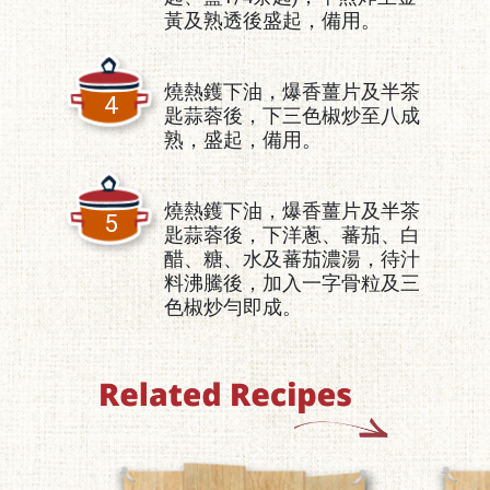
黃及熟透後盛起，備用。
燒熱鑊下油，爆香薑片及半茶
4
匙蒜蓉後，下三色椒炒至八成
熟，盛起，備用。
燒熱鑊下油，爆香薑片及半茶
5
匙蒜蓉後，下洋蔥、蕃茄、白
醋、糖、水及蕃茄濃湯，待汁
料沸騰後，加入一字骨粒及三
色椒炒勻即成。