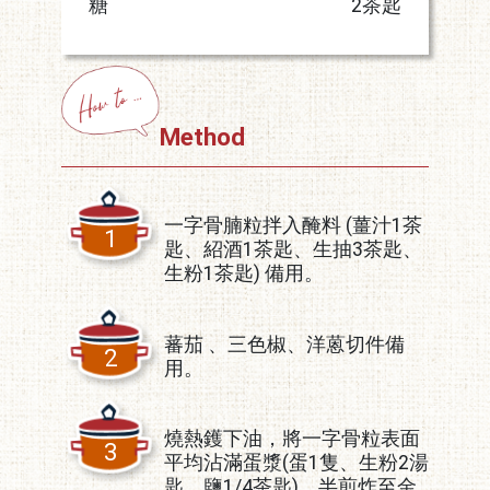
糖
2茶匙
Method
一字骨腩粒拌入醃料 (薑汁1茶
1
匙、紹酒1茶匙、生抽3茶匙、
生粉1茶匙) 備用。
蕃茄 、三色椒、洋蒽切件備
2
用。
燒熱鑊下油，將一字骨粒表面
3
平均沾滿蛋漿(蛋1隻、生粉2湯
匙、鹽1/4茶匙)，半煎炸至金