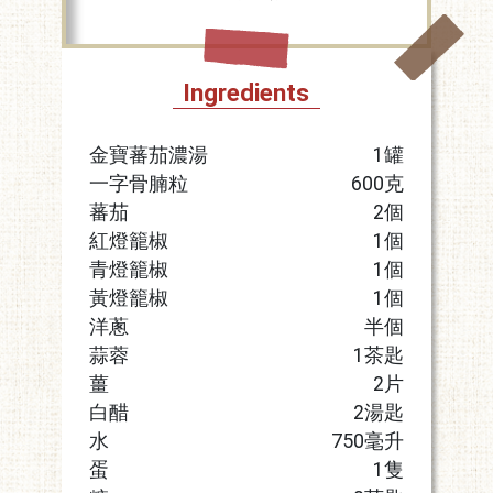
Ingredients
金寶蕃茄濃湯
1罐
一字骨腩粒
600克
蕃茄
2個
紅燈籠椒
1個
青燈籠椒
1個
黃燈籠椒
1個
洋蔥
半個
蒜蓉
1茶匙
薑
2片
白醋
2湯匙
水
750毫升
蛋
1隻