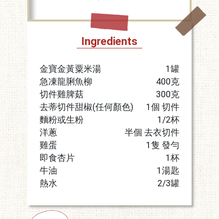
Ingredients
金寶金黃粟米湯
1罐
急凍龍脷魚柳
400克
切件雞脾菇
300克
去蒂切件甜椒(任何顏色)
1個 切件
麵粉或生粉
1/2杯
洋蔥
半個 去衣切件
雞蛋
1隻 發勻
即食杏片
1杯
牛油
1湯匙
熱水
2/3罐