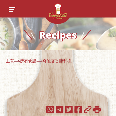
主頁
所有食譜
奇脆杏香龍利柳