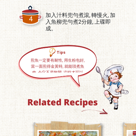
加入汁料兜勻煮滾, 轉慢火, 加
4
入魚柳兜勻煮2分鐘, 上碟即
成。
Tips
煎魚一定要有耐性, 用生粉包好,
當一面煎得金黃時, 就能瑣煮魚
肉, 令它不易散開, 這時才可以
反動魚塊, 否則反太多的話, 好
容易就散開晒了。;
火力不宜太猛, 否則杏片很容易
就會燶。