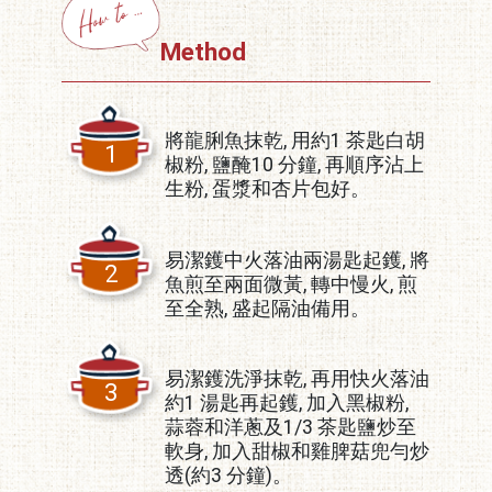
Method
將龍脷魚抹乾, 用約1 茶匙白胡
1
椒粉, 鹽醃10 分鐘, 再順序沾上
生粉, 蛋漿和杏片包好。
易潔鑊中火落油兩湯匙起鑊, 將
2
魚煎至兩面微黃, 轉中慢火, 煎
至全熟, 盛起隔油備用。
易潔鑊洗淨抹乾, 再用快火落油
3
約1 湯匙再起鑊, 加入黑椒粉,
蒜蓉和洋蔥及1/3 茶匙鹽炒至
軟身, 加入甜椒和雞脾菇兜勻炒
透(約3 分鐘)。