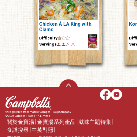
Chicken À LA King with
Kor
Clams
Diff
Difficulty
Ser
Servings
® Registered trademark of Campbell Soup Company
© 2026 Campbell Foods HK Limited
關於金寶湯
金寶湯系列產品
滋味主題特集
食譜搜尋
中英對照