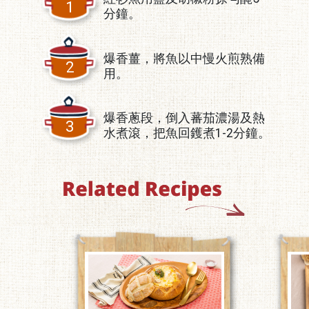
1
分鐘。
爆香薑，將魚以中慢火煎熟備
2
用。
爆香蔥段，倒入蕃茄濃湯及熱
3
水煮滾，把魚回鑊煮1-2分鐘。