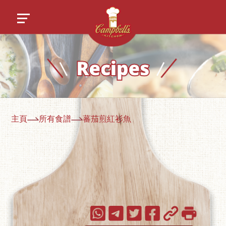
主頁
所有食譜
蕃茄煎紅衫魚