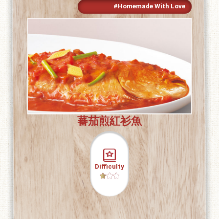
#Homemade With Love
蕃茄煎紅衫魚
Difficulty