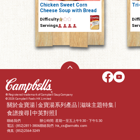
Chicken Sweet Corn
Tri
Cheese Soup with Bread
Diff
Difficulty
Ser
Servings
® Registered trademark of Campbell Soup Company
© 2026 Campbell Foods HK Limited
關於金寶湯
金寶湯系列產品
滋味主題特集
食譜搜尋
中英對照
聯絡我們
辦公時間: 星期一至五上午9:30 - 下午5:30
電話: (852)2811-3806
聯絡我們:
hk_cs@arnotts.com
傳真: (852)2564-3249