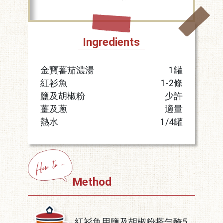
Ingredients
金寶蕃茄濃湯
1罐
紅衫魚
1-2條
鹽及胡椒粉
少許
薑及蔥
適量
熱水
1/4罐
Method
紅衫魚用鹽及胡椒粉搽勻醃5