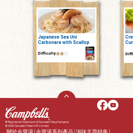
Japanese Sea Uni
Cr
Carbonara with Scallop
Cur
Bag
Difficulty
Diff
® Registered trademark of Campbell Soup Company
© 2026 Campbell Foods HK Limited
關於金寶湯
金寶湯系列產品
滋味主題特集