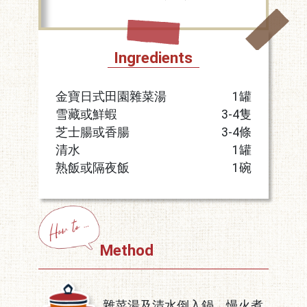
Ingredients
金寶日式田園雜菜湯
1罐
雪藏或鮮蝦
3-4隻
芝士腸或香腸
3-4條
清水
1罐
熟飯或隔夜飯
1碗
Method
雜菜湯及清水倒入鍋，慢火煮