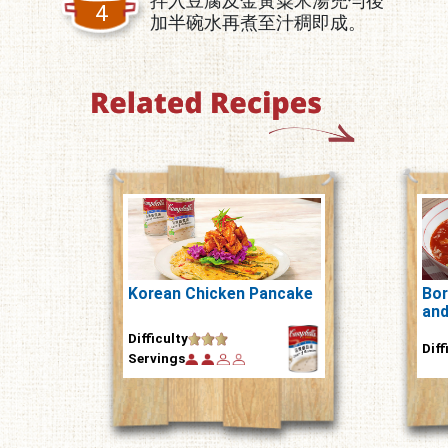
拌入豆腐及金黃粟米湯兜勻後
4
加半碗水再煮至汁稠即成。
Korean Chicken Pancake
Bor
and
Difficulty
Diff
Servings