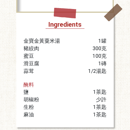
Ingredients
金寶金黃粟米湯
1罐
豬絞肉
300克
蜜豆
100克
滑豆腐
1磚
蒜茸
1/2湯匙
醃料
鹽
1茶匙
胡椒粉
少許
生粉
1茶匙
麻油
1茶匙