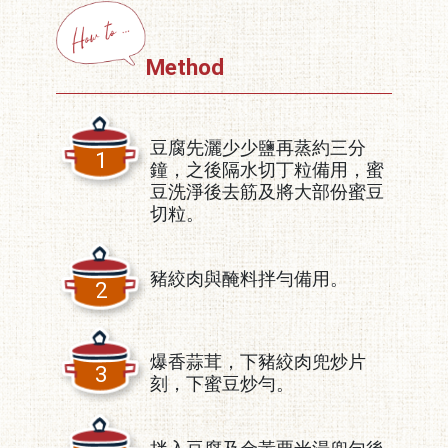
Method
豆腐先灑少少鹽再蒸約三分
1
鐘，之後隔水切丁粒備用，蜜
豆洗淨後去筋及將大部份蜜豆
切粒。
豬絞肉與醃料拌勻備用。
2
爆香蒜茸，下豬絞肉兜炒片
3
刻，下蜜豆炒勻。