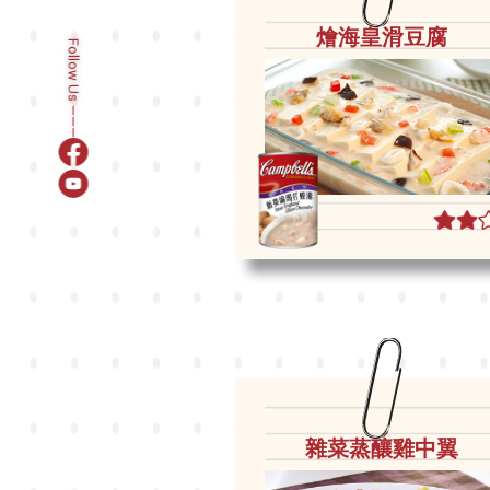
燴海皇滑豆腐
Follow Us ———
雜菜蒸釀雞中翼