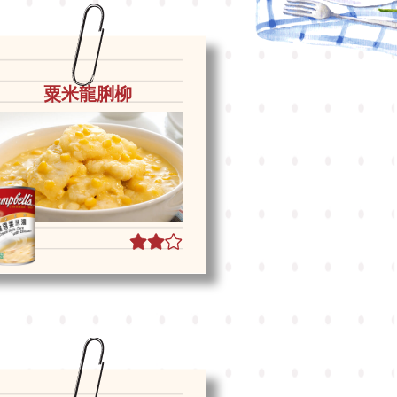
粟米龍脷柳