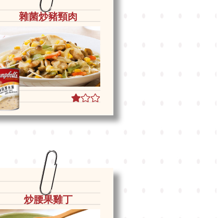
雜菌炒豬頸肉
炒腰果雞丁