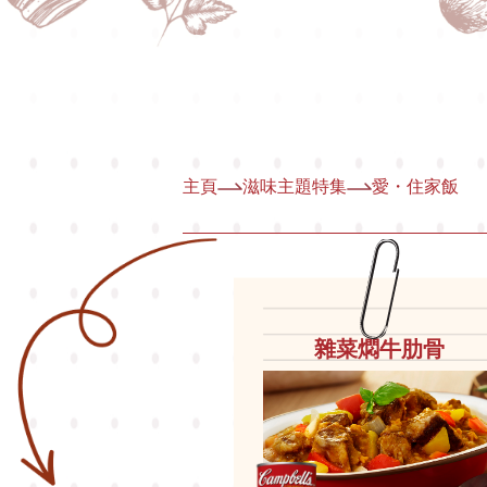
主頁
滋味主題特集
愛・住家飯
雜菜燜牛肋骨