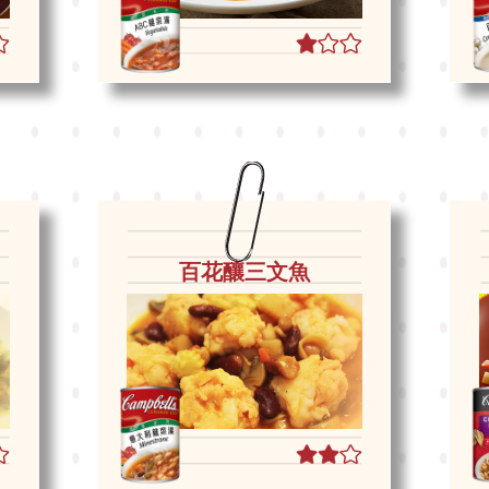
百花釀三文魚