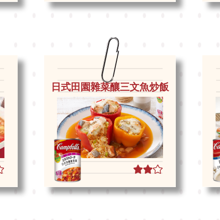
日式田園雜菜釀三文魚炒飯