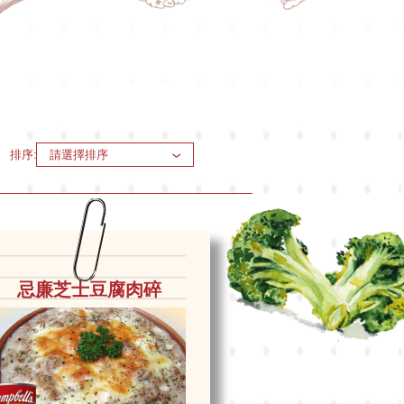
排序:
請選擇排序
忌廉芝士豆腐肉碎