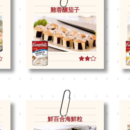
雞蓉釀茄子
鮮百合海鮮粒