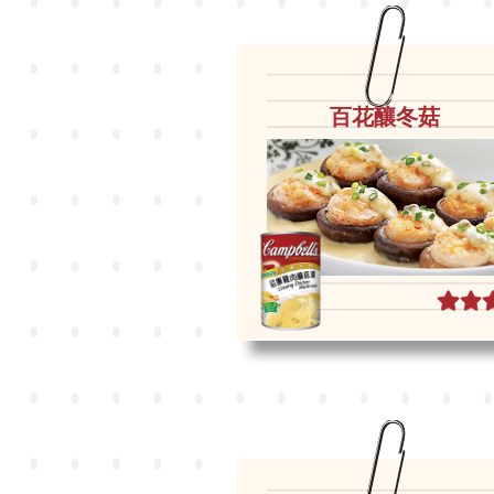
百花釀冬菇